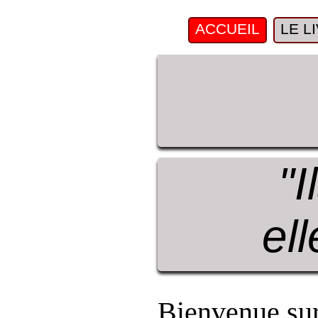
ACCUEIL
LE L
"I
el
Bienvenue sur